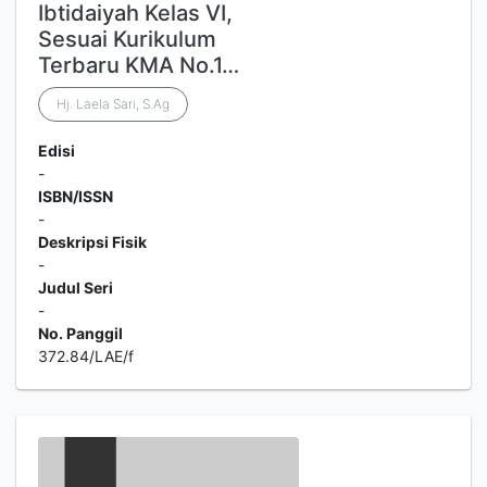
Ibtidaiyah Kelas VI,
Sesuai Kurikulum
Terbaru KMA No.1…
Hj. Laela Sari, S.Ag
Edisi
-
ISBN/ISSN
-
Deskripsi Fisik
-
Judul Seri
-
No. Panggil
372.84/LAE/f