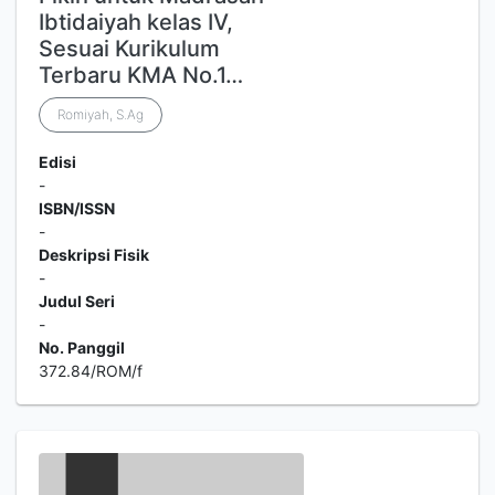
Ibtidaiyah kelas IV,
Sesuai Kurikulum
Terbaru KMA No.1…
Romiyah, S.Ag
Edisi
-
ISBN/ISSN
-
Deskripsi Fisik
-
Judul Seri
-
No. Panggil
372.84/ROM/f