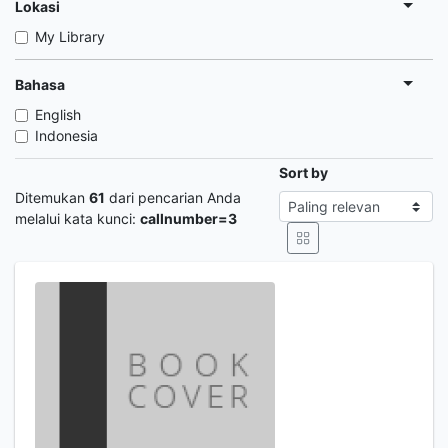
Lokasi
My Library
Bahasa
English
Indonesia
Sort by
Ditemukan
61
dari pencarian Anda
melalui kata kunci:
callnumber=3