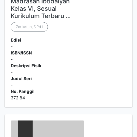
Madrasah Ibtidaiyah
Kelas VI, Sesuai
Kurikulum Terbaru …
Zarikatun, S.Pd.I
Edisi
-
ISBN/ISSN
-
Deskripsi Fisik
-
Judul Seri
-
No. Panggil
372.84