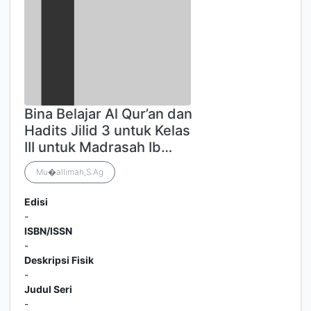
Bina Belajar Al Qur’an dan
Hadits Jilid 3 untuk Kelas
III untuk Madrasah Ib…
Mu�allimah,S.Ag
Edisi
-
ISBN/ISSN
-
Deskripsi Fisik
-
Judul Seri
-