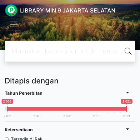
LIBRARY MIN 9 JAKARTA SELATAN
Ditapis dengan
Tahun Penerbitan
2 002
2 021
2 002
2 007
2 012
2 016
2 021
Ketersediaan
Tersedia di Rak